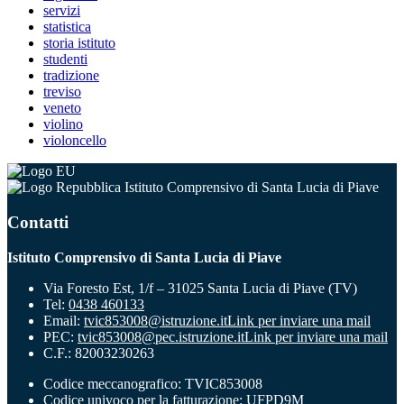
servizi
statistica
storia istituto
studenti
tradizione
treviso
veneto
violino
violoncello
Istituto Comprensivo di Santa Lucia di Piave
Contatti
Istituto Comprensivo di Santa Lucia di Piave
Via Foresto Est, 1/f – 31025 Santa Lucia di Piave (TV)
Tel:
0438 460133
Email:
tvic853008@istruzione.it
Link per inviare una mail
PEC:
tvic853008@pec.istruzione.it
Link per inviare una mail
C.F.: 82003230263
Codice meccanografico: TVIC853008
Codice univoco per la fatturazione: UFPD9M