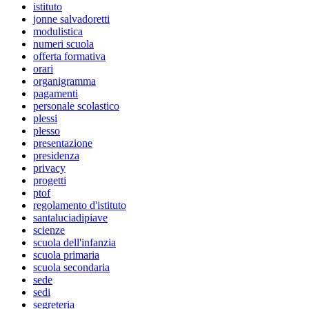
istituto
jonne salvadoretti
modulistica
numeri scuola
offerta formativa
orari
organigramma
pagamenti
personale scolastico
plessi
plesso
presentazione
presidenza
privacy
progetti
ptof
regolamento d'istituto
santaluciadipiave
scienze
scuola dell'infanzia
scuola primaria
scuola secondaria
sede
sedi
segreteria