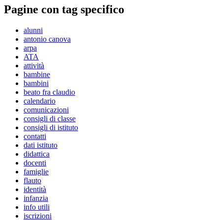
Pagine con tag specifico
alunni
antonio canova
arpa
ATA
attività
bambine
bambini
beato fra claudio
calendario
comunicazioni
consigli di classe
consigli di istituto
contatti
dati istituto
didattica
docenti
famiglie
flauto
identità
infanzia
info utili
iscrizioni