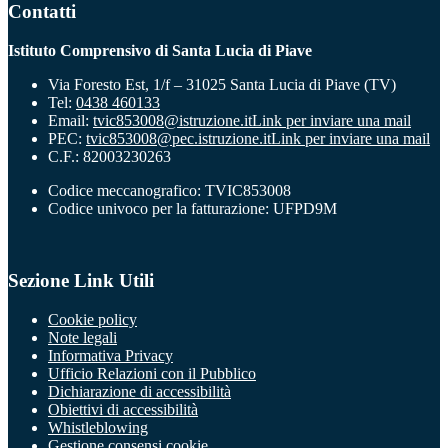
Contatti
Istituto Comprensivo di Santa Lucia di Piave
Via Foresto Est, 1/f – 31025 Santa Lucia di Piave (TV)
Tel:
0438 460133
Email:
tvic853008@istruzione.it
Link per inviare una mail
PEC:
tvic853008@pec.istruzione.it
Link per inviare una mail
C.F.: 82003230263
Codice meccanografico: TVIC853008
Codice univoco per la fatturazione: UFPD9M
Sezione Link Utili
Cookie policy
Note legali
Informativa Privacy
Ufficio Relazioni con il Pubblico
Dichiarazione di accessibilità
Obiettivi di accessibilità
Whistleblowing
Gestione consensi cookie