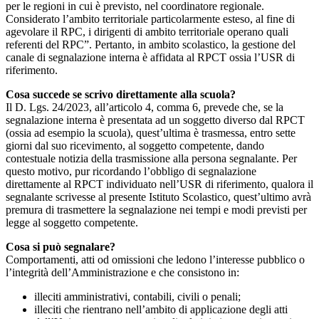
per le regioni in cui è previsto, nel coordinatore regionale.
Considerato l’ambito territoriale particolarmente esteso, al fine di
agevolare il RPC, i dirigenti di ambito territoriale operano quali
referenti del RPC”. Pertanto, in ambito scolastico, la gestione del
canale di segnalazione interna è affidata al RPCT ossia l’USR di
riferimento.
Cosa succede se scrivo direttamente alla scuola?
Il D. Lgs. 24/2023, all’articolo 4, comma 6, prevede che, se la
segnalazione interna è presentata ad un soggetto diverso dal RPCT
(ossia ad esempio la scuola), quest’ultima è trasmessa, entro sette
giorni dal suo ricevimento, al soggetto competente, dando
contestuale notizia della trasmissione alla persona segnalante. Per
questo motivo, pur ricordando l’obbligo di segnalazione
direttamente al RPCT individuato nell’USR di riferimento, qualora il
segnalante scrivesse al presente Istituto Scolastico, quest’ultimo avrà
premura di trasmettere la segnalazione nei tempi e modi previsti per
legge al soggetto competente.
Cosa si può segnalare?
Comportamenti, atti od omissioni che ledono l’interesse pubblico o
l’integrità dell’Amministrazione e che consistono in:
illeciti amministrativi, contabili, civili o penali;
illeciti che rientrano nell’ambito di applicazione degli atti