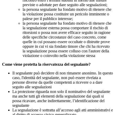
riscontro entro i termini stabiliti in merito alle misure
previste o adottate per dare seguito alle segnalazioni;
la persona segnalante ha fondato motivo di ritenere che
la violazione possa costituire un pericolo imminente o
palese per il pubblico interesse;
la persona segnalante ha fondato motivo di ritenere che
la segnalazione esterna possa comportare il rischio di
ritorsioni o possa non avere efficace seguito in ragione
delle specifiche circostanze del caso concreto, come
quelle in cui possano essere occultate o distrutte prove
oppure in cui vi sia fondato timore che chi ha ricevuto
la segnalazione possa essere colluso con l'autore della
violazione o coinvolto nella violazione stessa
Come viene protetta la riservatezza del segnalante?
Il segnalante può decidere di non rimanere anonimo. In questo
caso, l'identità del segnalante, non può essere rivelata a
persone diverse da quelle competenti a ricevere o a dare
seguito alle segnalazioni
La protezione riguarda non solo il nominativo del segnalante
ma anche tutti gli elementi della segnalazione dai quali si
possa ricavare, anche indirettamente, l’identificazione del
segnalante
La segnalazione è sottratta all’accesso agli atti amministrativi e
al diritto di accesso civico generalizzato