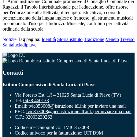
L' Amministrazione Comunale promuove il Consiglio Comunale dei
Ragazzi, il Tavolo Interistituzionale per l'educazione, offre risorse
per l'educazione all'affettività, il recupero educativo, i corsi di
potenziamento della lingua inglese e francese, gli strumenti musicali
in comodato d'uso per l'Indirizzo Musicale, contributi per l'attività
ordinaria della scuola.
Notizie
Tag pagina:
Identità
Storia istituto
Tradizione
Veneto
Treviso
Santaluciadipiave
Istituto Comprensivo di Santa Lucia di Piave
Contatti
Istituto Comprensivo di Santa Lucia di Piave
Via Foresto Est, 1/f – 31025 Santa Lucia di Piave (TV)
Tel:
0438 460133
Email:
tvic853008@istruzione.it
Link per inviare una mail
PEC:
tvic853008@pec.istruzione.it
Link per inviare una mail
C.F.: 82003230263
Codice meccanografico: TVIC853008
Codice univoco per la fatturazione: UFPD9M