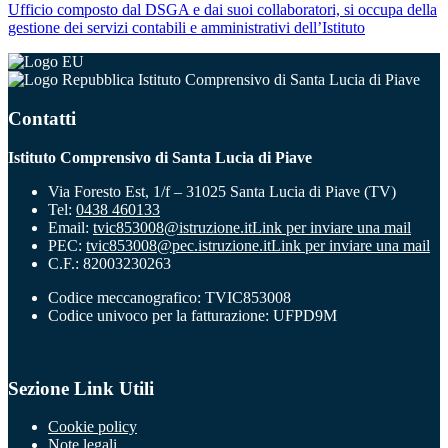
Ufficio composto dal DSGA e dai suoi collaboratori, si occupa della
gestione dei servizi contabili e amministrativi dell’Istituto
Istituto Comprensivo di Santa Lucia di Piave
Contatti
Istituto Comprensivo di Santa Lucia di Piave
Via Foresto Est, 1/f – 31025 Santa Lucia di Piave (TV)
Tel:
0438 460133
Email:
tvic853008@istruzione.it
Link per inviare una mail
PEC:
tvic853008@pec.istruzione.it
Link per inviare una mail
C.F.: 82003230263
Codice meccanografico: TVIC853008
Codice univoco per la fatturazione: UFPD9M
Sezione Link Utili
Cookie policy
Note legali