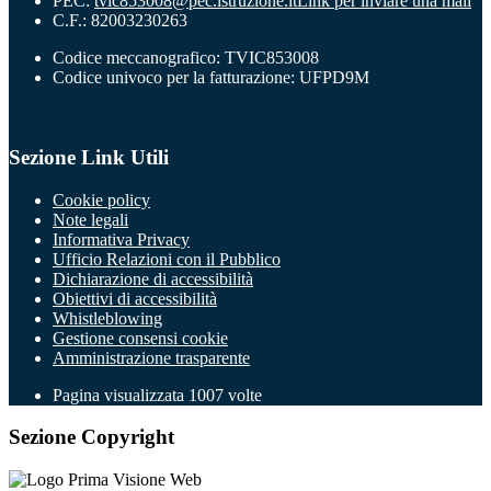
PEC:
tvic853008@pec.istruzione.it
Link per inviare una mail
C.F.: 82003230263
Codice meccanografico: TVIC853008
Codice univoco per la fatturazione: UFPD9M
Sezione Link Utili
Cookie policy
Note legali
Informativa Privacy
Ufficio Relazioni con il Pubblico
Dichiarazione di accessibilità
Obiettivi di accessibilità
Whistleblowing
Gestione consensi cookie
Amministrazione trasparente
Pagina visualizzata
1007
volte
Sezione Copyright