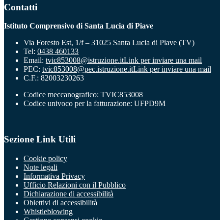
Contatti
Istituto Comprensivo di Santa Lucia di Piave
Via Foresto Est, 1/f – 31025 Santa Lucia di Piave (TV)
Tel:
0438 460133
Email:
tvic853008@istruzione.it
Link per inviare una mail
PEC:
tvic853008@pec.istruzione.it
Link per inviare una mail
C.F.: 82003230263
Codice meccanografico: TVIC853008
Codice univoco per la fatturazione: UFPD9M
Sezione Link Utili
Cookie policy
Note legali
Informativa Privacy
Ufficio Relazioni con il Pubblico
Dichiarazione di accessibilità
Obiettivi di accessibilità
Whistleblowing