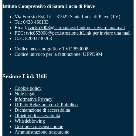
Istituto Comprensivo di Santa Lucia di Piave
Via Foresto Est, 1/f – 31025 Santa Lucia di Piave (TV)
Tel:
0438 460133
Email:
tvic853008@istruzione.it
Link per inviare una mail
PEC:
tvic853008@pec.istruzione.it
Link per inviare una mail
C.F.: 82003230263
Codice meccanografico: TVIC853008
Codice univoco per la fatturazione: UFPD9M
Sezione Link Utili
Cookie policy
Note legali
Informativa Privacy
Ufficio Relazioni con il Pubblico
Dichiarazione di accessibilità
Obiettivi di accessibilità
Whistleblowing
Gestione consensi cookie
Amministrazione trasparente