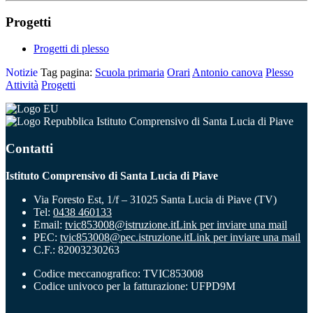
Progetti
Progetti di plesso
Notizie
Tag pagina:
Scuola primaria
Orari
Antonio canova
Plesso
Attività
Progetti
Istituto Comprensivo di Santa Lucia di Piave
Contatti
Istituto Comprensivo di Santa Lucia di Piave
Via Foresto Est, 1/f – 31025 Santa Lucia di Piave (TV)
Tel:
0438 460133
Email:
tvic853008@istruzione.it
Link per inviare una mail
PEC:
tvic853008@pec.istruzione.it
Link per inviare una mail
C.F.: 82003230263
Codice meccanografico: TVIC853008
Codice univoco per la fatturazione: UFPD9M