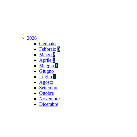
2026
Gennaio
Febbraio
3
Marzo
2
Aprile
1
Maggio
1
Giugno
Luglio
2
Agosto
Settembre
Ottobre
Novembre
Dicembre