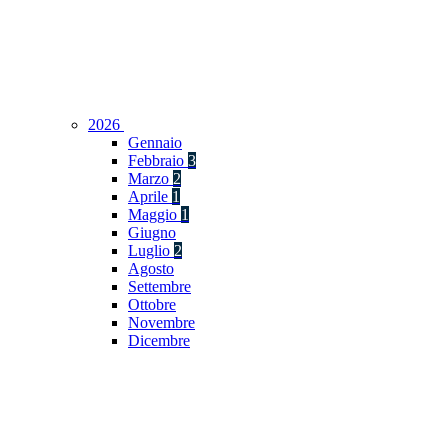
2026
Gennaio
Febbraio
3
Marzo
2
Aprile
1
Maggio
1
Giugno
Luglio
2
Agosto
Settembre
Ottobre
Novembre
Dicembre