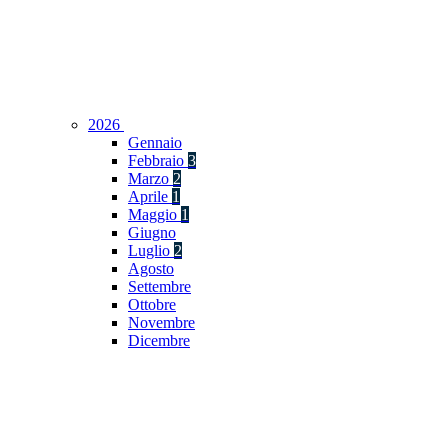
2026
Gennaio
Febbraio
3
Marzo
2
Aprile
1
Maggio
1
Giugno
Luglio
2
Agosto
Settembre
Ottobre
Novembre
Dicembre